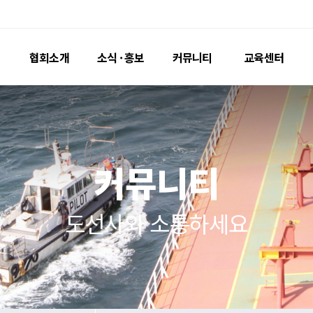
협회소개
소식 · 홍보
커
인사말
공지사항
자료실
연혁 · 조직
포토뉴스
Passag
명예도선사
홍보영상
도선료
커뮤
도선지
도선사와 소