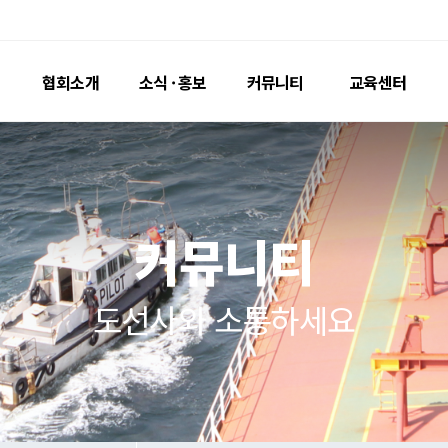
협회소개
소식 · 홍보
커
인사말
공지사항
자료실
연혁 · 조직
포토뉴스
Passag
명예도선사
홍보영상
도선료
커뮤
도선지
도선사와 소