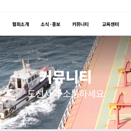
협회소개
소식 · 홍보
커
인사말
공지사항
자료실
연혁 · 조직
포토뉴스
Passag
명예도선사
홍보영상
도선료
커뮤
도선지
도선사와 소