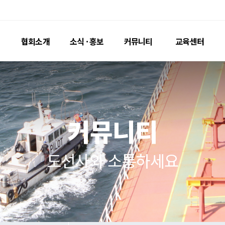
협회소개
소식 · 홍보
커
인사말
공지사항
자료실
연혁 · 조직
포토뉴스
Passag
명예도선사
홍보영상
도선료
커뮤
도선지
도선사와 소