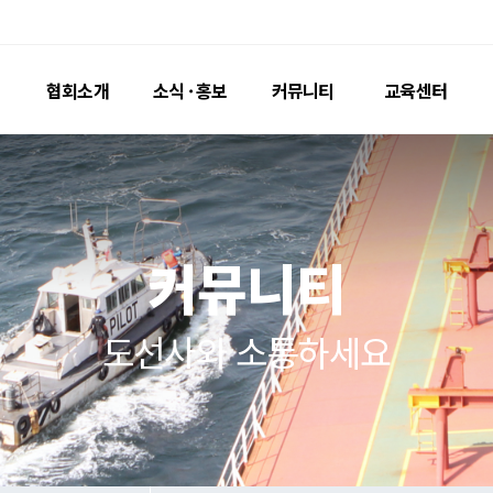
협회소개
소식 · 홍보
커
인사말
공지사항
자료실
연혁 · 조직
포토뉴스
Passag
명예도선사
홍보영상
도선료
커뮤
도선지
도선사와 소